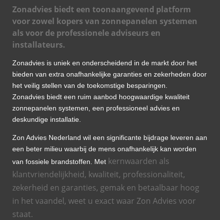
Zonadvies biedt een toonaangevend platform
voor zowel kopers van zonnepanelen systemen
als voor de professionele adviseurs en
installateurs.
Zonadvies is uniek en onderscheidend in de markt door het
bieden van extra onafhankelijke garanties en zekerheden door
het veilig stellen van de toekomstige besparingen.
Zonadvies biedt een ruim aanbod hoogwaardige kwaliteit
zonnepanelen systemen, een professioneel advies en
deskundige installatie.
Zon Advies Nederland wil een significante bijdrage leveren aan
een beter milieu waarbij de mens onafhankelijk kan worden
kernwaarden als
van fossiele brandstoffen. Met
klantvriendelijkheid, kwaliteit, professionaliteit,
zekerheid en garanties, gemak en betaalbaar hoog
in het vaandel, weet u exact waar Zon Advies voor
staat.