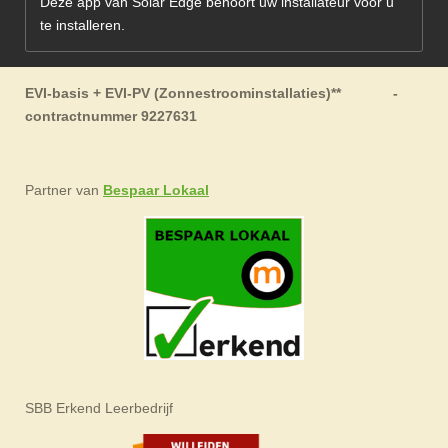
Deze app van Solar Edge behoort uw installateur voor u
te installeren.
EVI-basis + EVI-PV (Zonnestroominstallaties)** -
contractnummer 9227631
Partner van
Bespaar Lokaal
SBB Erkend Leerbedrijf