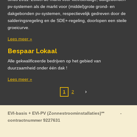
pv-systemen als de markt voor (middel)grote grond- en
dakgebonden pv-systemen, respectievelijk gedreven door de
salderingsregeling en de SDE+-regeling, doorlopen een steile
groeicurve.
Lees meer »
Bespaar Lokaal
Alle gekwalificeerde bedrijven op het gebied van
duurzaamheid onder één dak !
Lees meer »
1
2
EVI-basis + EVI-PV (Zonnestroominstallaties)** -
contractnummer 9227631