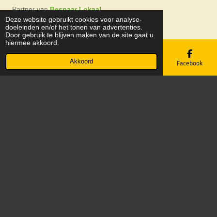
Partner van
Bespaar Lokaal
Deze website gebruikt cookies voor analyse-
doeleinden en/of het tonen van advertenties.
Door gebruik te blijven maken van de site gaat u
hiermee akkoord.
Akkoord
E-mailadres
Telefoonnummer
Kaart
Facebook
SBB Erkend Leerbedrijf
Duracell partner